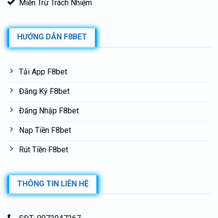
Miễn Trừ Trách Nhiệm
HƯỚNG DẪN F8BET
Tải App F8bet
Đăng Ký F8bet
Đăng Nhập F8bet
Nạp Tiền F8bet
Rút Tiền F8bet
THÔNG TIN LIÊN HỆ