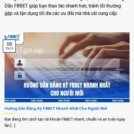
Dẫn F8BET giúp bạn thao tác nhanh hơn, tránh lỗi thường
gặp và tận dụng tối đa các ưu đãi mà nhà cái cung cấp.
08
Th11
Hướng Dẫn Đăng Ký F8BET Nhanh Nhất Cho Người Mới
Bạn đang tìm cách tạo tài khoản F8BET nhanh, chuẩn và an toàn ngay
lần [...]