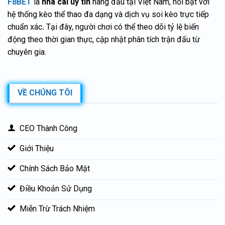
F8BET
là
nhà cái uy tín
hàng đầu tại Việt Nam, nổi bật với
hệ thống kèo thể thao đa dạng và dịch vụ soi kèo trực tiếp
chuẩn xác
.
Tại đây, người chơi có thể theo dõi tỷ lệ biến
động theo thời gian thực, cập nhật phân tích trận đấu từ
chuyên gia.
VỀ CHÚNG TÔI
CEO Thành Công
Giới Thiệu
Chính Sách Bảo Mật
Điều Khoản Sử Dụng
Miễn Trừ Trách Nhiệm