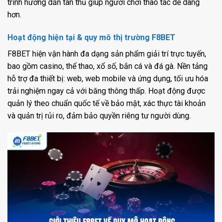
trình hướng dẫn tân thủ giúp người chơi thao tác dễ dàng
hơn.
Hoạt động hiện tại & quy mô thị trường F8BET
F8BET hiện vận hành đa dạng sản phẩm giải trí trực tuyến,
bao gồm casino, thể thao, xổ số, bắn cá và đá gà. Nền tảng
hỗ trợ đa thiết bị: web, web mobile và ứng dụng, tối ưu hóa
trải nghiệm ngay cả với băng thông thấp. Hoạt động được
quản lý theo chuẩn quốc tế về bảo mật, xác thực tài khoản
và quản trị rủi ro, đảm bảo quyền riêng tư người dùng.