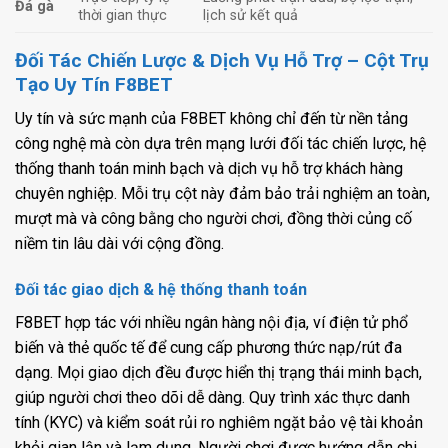
Đá gà
thời gian thực
lịch sử kết quả
Đối Tác Chiến Lược & Dịch Vụ Hỗ Trợ – Cột Trụ
Tạo Uy Tín F8BET
Uy tín và sức mạnh của F8BET không chỉ đến từ nền tảng
công nghệ mà còn dựa trên mạng lưới đối tác chiến lược, hệ
thống thanh toán minh bạch và dịch vụ hỗ trợ khách hàng
chuyên nghiệp. Mỗi trụ cột này đảm bảo trải nghiệm an toàn,
mượt mà và công bằng cho người chơi, đồng thời củng cố
niềm tin lâu dài với cộng đồng.
Đối tác giao dịch & hệ thống thanh toán
F8BET hợp tác với nhiều ngân hàng nội địa, ví điện tử phổ
biến và thẻ quốc tế để cung cấp phương thức nạp/rút đa
dạng. Mọi giao dịch đều được hiển thị trạng thái minh bạch,
giúp người chơi theo dõi dễ dàng. Quy trình xác thực danh
tính (KYC) và kiểm soát rủi ro nghiêm ngặt bảo vệ tài khoản
khỏi gian lận và lạm dụng. Người chơi được hướng dẫn chi