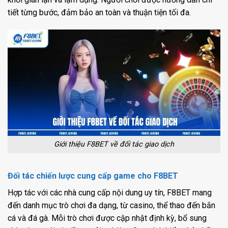
tiết từng bước, đảm bảo an toàn và thuận tiện tối đa.
Giới thiệu F8BET về đối tác giao dịch
Đối tác chiến lược cung cấp game cho F8BET
Hợp tác với các nhà cung cấp nội dung uy tín, F8BET mang
đến danh mục trò chơi đa dạng, từ casino, thể thao đến bắn
cá và đá gà. Mỗi trò chơi được cập nhật định kỳ, bổ sung