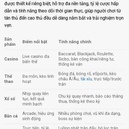
được thiết kế riêng biệt, hỗ trợ đa nền tảng, tỷ lệ cược hấp
dẫn và tính năng theo dõi thời gian thực, giúp người chơi từ
tân thủ đến cao thủ đều dễ dàng nắm bắt và trải nghiệm trọn
vẹn.
Sản
Điểm nổi bật
Tính năng chính
phẩm
Baccarat, Blackjack, Roulette,
Live casino đa
Casino
Sicbo, bàn công khai/riêng tư,
biến thể
thống kê ván
Bóng đá, bóng rổ, eSports, kèo
Thể
Đa môn, kèo linh
châu Á/Âu,
tài xỉu
, trực tiếp/trước
thao
hoạt
trận
Nhịp quay liên
Chu kỳ quay nhanh, báo cáo thắng
Xổ số
tục, kết quả
thua, thống kê theo kỳ
minh bạch
Arcade, hiệu ứng
Nhiều phòng chơi, vũ khí đa dạng,
Bắn cá
sinh động
boss sự kiện
Trực tiếp, tỷ lệ
Luồng phát trận đấu, bộ lọc trận,