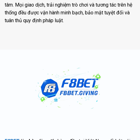
tâm. Mọi giao dịch, trải nghiệm trò chơi và tương tác trên hệ
thống đều được vận hành minh bạch, bảo mật tuyệt đối và
tuân thủ quy định pháp luật.